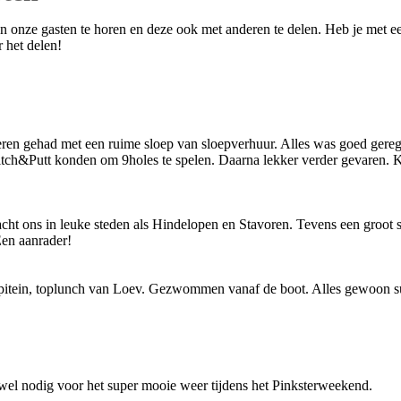
an onze gasten te horen en deze ook met anderen te delen. Heb je met 
r het delen!
eren gehad met een ruime sloep van sloepverhuur. Alles was goed ger
Pitch&Putt konden om 9holes te spelen. Daarna lekker verder gevaren.
cht ons in leuke steden als Hindelopen en Stavoren. Tevens een groot 
Een aanrader!
 kapitein, toplunch van Loev. Gezwommen vanaf de boot. Alles gewoon s
wel nodig voor het super mooie weer tijdens het Pinksterweekend.