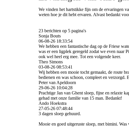
We vinden het hartstikke fijn om de ervaringen v
weten hoe je dit hebt ervaren. Alvast bedankt voo
23 berichten op 5 pagina's
Sonja Bouts
06-08-26
18:33:54
We hebben een fantastische dag op de Friese wat
was er een ligplek geregeld zodat we even naar 
ook wel heel erg mee. Tot een volgende keer.
Theo Simons
03-08-26
08:53:41
Wij hebben een mooie tocht gemaakt, de route bra
bedienen en was schoon, compleet en verzorgd. 
Peter van Apeldoorn
29-06-26
10:04:28
Prachtige Jan van Ghent sloep, fijne en relaxte
gehad met onze familie van 15 man. Bedankt!
Ando Hoekstra
27-05-26
07:48:44
3 dagen sloep gehuurd.
Mooie en goed uitgeruste sloep, met bimini. Was 