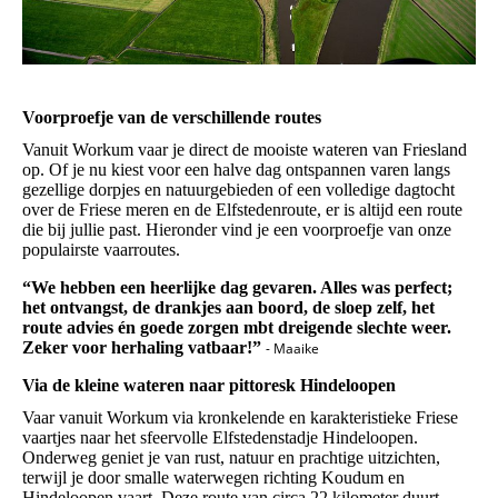
Voorproefje van de verschillende routes
Vanuit Workum vaar je direct de mooiste wateren van Friesland
op. Of je nu kiest voor een halve dag ontspannen varen langs
gezellige dorpjes en natuurgebieden of een volledige dagtocht
over de Friese meren en de Elfstedenroute, er is altijd een route
die bij jullie past. Hieronder vind je een voorproefje van onze
populairste vaarroutes.
“We hebben een heerlijke dag gevaren. Alles was perfect;
het ontvangst, de drankjes aan boord, de sloep zelf, het
route advies én goede zorgen mbt dreigende slechte weer.
Zeker voor herhaling vatbaar!”
- Maaike
Via de kleine wateren naar pittoresk Hindeloopen
Vaar vanuit Workum via kronkelende en karakteristieke Friese
vaartjes naar het sfeervolle Elfstedenstadje Hindeloopen.
Onderweg geniet je van rust, natuur en prachtige uitzichten,
terwijl je door smalle waterwegen richting Koudum en
Hindeloopen vaart. Deze route van circa 22 kilometer duurt