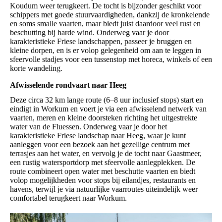
Koudum weer terugkeert. De tocht is bijzonder geschikt voor
schippers met goede stuurvaardigheden, dankzij de kronkelende
en soms smalle vaarten, maar biedt juist daardoor veel rust en
beschutting bij harde wind. Onderweg vaar je door
karakteristieke Friese landschappen, passeer je bruggen en
kleine dorpen, en is er volop gelegenheid om aan te leggen in
sfeervolle stadjes voor een tussenstop met horeca, winkels of een
korte wandeling.
Afwisselende rondvaart naar Heeg
Deze circa 32 km lange route (6–8 uur inclusief stops) start en
eindigt in Workum en voert je via een afwisselend netwerk van
vaarten, meren en kleine doorsteken richting het uitgestrekte
water van de Fluessen. Onderweg vaar je door het
karakteristieke Friese landschap naar Heeg, waar je kunt
aanleggen voor een bezoek aan het gezellige centrum met
terrasjes aan het water, en vervolg je de tocht naar Gaastmeer,
een rustig watersportdorp met sfeervolle aanlegplekken. De
route combineert open water met beschutte vaarten en biedt
volop mogelijkheden voor stops bij eilandjes, restaurants en
havens, terwijl je via natuurlijke vaarroutes uiteindelijk weer
comfortabel terugkeert naar Workum.